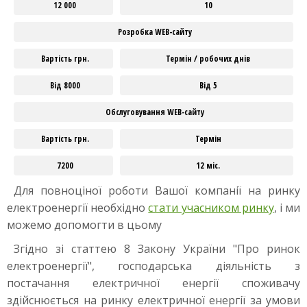
12 000
10
Розробка WEB-сайту
Вартість грн.
Термін / робочих днів
Від 8000
Від 5
Обслуговування WEB-сайту
Вартість грн.
Термін
7200
12 міс.
Для повноціної роботи Вашої компанії на ринку
електроенергії необхідно
стати учасником ринку
, і ми
можемо допомогти в цьому
Згідно зі статтею 8 Закону України "Про ринок
електроенергії", господарська діяльність з
постачання електричної енергії споживачу
здійснюється на ринку електричної енергії за умови