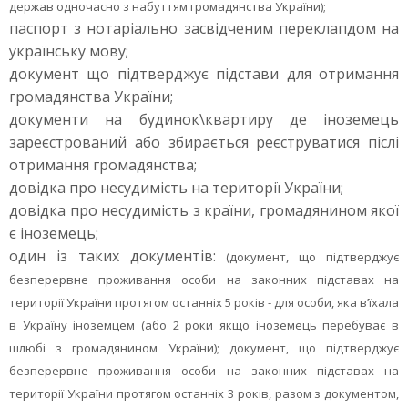
держав одночасно з набуттям громадянства України);
паспорт з нотаріально засвідченим переклапдом на
українську мову;
документ що підтверджує підстави для отримання
громадянства України;
документи на будинок\квартиру де іноземець
зареєстрований або збирається реєструватися післі
отримання громадянства;
довідка про несудимість на території України;
довідка про несудимість з країни, громадянином якої
є іноземець;
один із таких документів:
(документ, що підтверджує
безперервне проживання особи на законних підставах на
території України протягом останніх 5 років - для особи, яка в’їхала
в Україну іноземцем (або 2 роки якщо іноземець перебуває в
шлюбі з громадянином України); документ, що підтверджує
безперервне проживання особи на законних підставах на
території України протягом останніх 3 років, разом з документом,