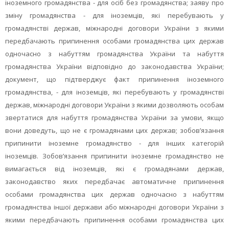
іноземного громадянства - для осіб без громадянства; заяву про
зміну громадянства - для іноземців, які перебувають у
громадянстві держав, міжнародні договори України з якими
передбачають припинення особами громадянства цих держав
одночасно з набуттям громадянства України та набуття
громадянства України відповідно до законодавства України;
документ, що підтверджує факт припинення іноземного
громадянства, - для іноземців, які перебувають у громадянстві
держав, міжнародні договори України з якими дозволяють особам
звертатися для набуття громадянства України за умови, якщо
вони доведуть, що не є громадянами цих держав; зобов’язання
припинити іноземне громадянство - для інших категорій
іноземців. Зобов’язання припинити іноземне громадянство не
вимагається від іноземців, які є громадянами держав,
законодавство яких передбачає автоматичне припинення
особами громадянства цих держав одночасно з набуттям
громадянства іншої держави або міжнародні договори України з
якими передбачають припинення особами громадянства цих