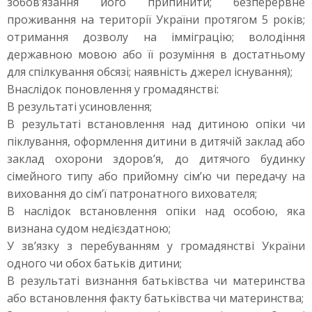
зобов’язання його припинити; безперервне
проживання на території України протягом 5 років;
отримання дозволу на імміграцію; володіння
державною мовою або її розуміння в достатньому
для спілкування обсязі; наявність джерел існування);
Внаслідок поновлення у громадянстві:
В результаті усиновлення;
В результаті встановлення над дитиною опіки чи
піклування, оформлення дитини в дитячій заклад або
заклад охорони здоров’я, до дитячого будинку
сімейного типу або прийомну сім’ю чи передачу на
виховання до сім’ї патронатного вихователя;
В наслідок встановлення опіки над особою, яка
визнана судом недієздатною;
У зв’язку з перебуванням у громадянстві України
одного чи обох батьків дитини;
В результаті визнання батьківства чи материнства
або встановлення факту батьківства чи материнства;