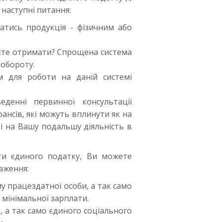
а наступні питання:
атись продукція - фізичним або
уєте отримати? Спрощена система
 обороту.
м для роботи на даній системі
денні первинної консультації
ансів, які можуть вплинути як на
 і на Вашу подальшу діяльність в
ти єдиного податку, Ви можете
аження:
му працездатної особи, а так само
 мінімальної зарплати.
и, а так само єдиного соціального