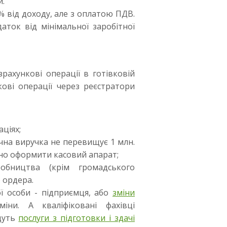
и.
3% від доходу, але з оплатою ПДВ.
аток від мінімальної заробітної
рахункові операції в готівковій
кові операції через реєстратори
аціях;
річна виручка не перевищує 1 млн.
ідно оформити касовий апарат;
обництва (крім громадського
 ордера.
ї особи - підприємця, або
зміни
ни. А кваліфіковані фахівці
адуть
послуги з підготовки і здачі