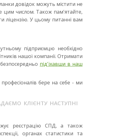
 бланки довідок можуть містити не
е цим числом. Також пам'ятайте,
ти ліцензію. У цьому питанні вам
бутньому підприємцю необхідно
ітників нашої компанії. Отримати
о безпосередньо
під'їхавши в наш
професіоналів бере на себе - ми
ДАЄМО КЛІЄНТУ НАСТУПНІ
джує реєстрацію СПД, а також
спекції, органах статистики та