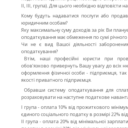
II, III, група). Для цього необхідно відповісти н
Кому будуть надаватися послуги або продав
юридичним особам?
Яку максимальну суму доходів за рік Ви план
оподаткування має обмеження по сумі річного
Чи не є вид Вашої діяльності заборонени
оподаткування?
Втім, наші професійні юристи при прове
обов'язково привернуть Вашу увагу до всіх ню
оформлення фізичної особи - підприємця, так
якості приватного підприємця.
Обравши систему оподаткування для спла
розраховувати на наступне податкове навант
I група - оплата 10% від прожиткового мініму
єдиного соціального податку в розмірі 22% від
II група - оплата 20% від мінімальної зарплат