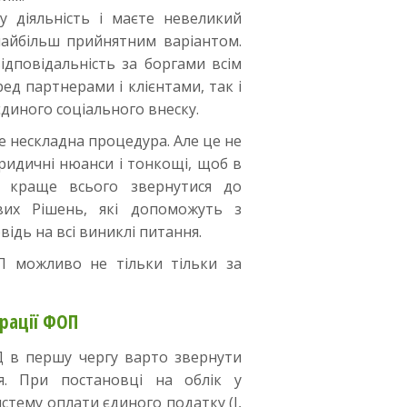
 діяльність і маєте невеликий
найбільш прийнятним варіантом.
дповідальність за боргами всім
ред партнерами і клієнтами, так і
єдиного соціального внеску.
е нескладна процедура. Але це не
юридичні нюанси і тонкощі, щоб в
 краще всього звернутися до
вих Рішень, які допоможуть з
відь на всі виниклі питання.
П можливо не тільки тільки за
рації ФОП
Д в першу чергу варто звернути
я. При постановці на облік у
истему оплати єдиного податку (I,