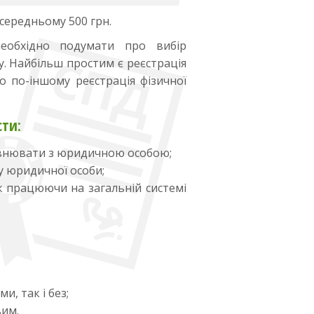
середньому 500 грн.
необхідно подумати про вибір
у. Найбільш простим є реєстрація
бо по-іншому реєстрація фізичної
сти:
рівнювати з юридичною особою;
у юридичної особи;
ж працюючи на загальній системі
, так і без;
вим.