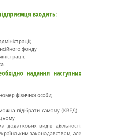
 підприємця входить:
дміністрації;
нсійного фонду;
ністрації;
а.
обхідно надання наступних
номер фізичної особи;
можна підібрати самому (КВЕД) -
цьому.
а додаткових видів діяльності.
українським законодавством, але