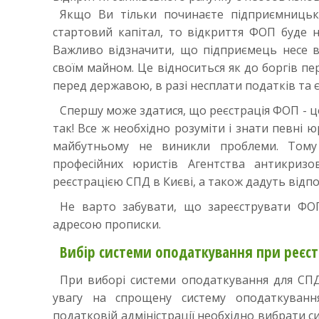
Якщо Ви тільки починаєте підприємницьку
стартовий капітал, то відкриття ФОП буде 
Важливо відзначити, що підприємець несе ві
своїм майном. Це відноситься як до боргів пе
перед державою, в разі несплати податків та 
Спершу може здатися, що реєстрація ФОП - ц
так! Все ж необхідно розуміти і знати певні 
майбутньому не виникли проблеми. Тому
професійних юристів Агентства антикризо
реєстрацією СПД в Києві, а також дадуть відпо
Не варто забувати, що зареєструвати ФО
адресою прописки.
Вибір системи оподаткування при реєст
При виборі системи оподаткування для СП
увагу на спрощену систему оподаткуванн
податковій адміністрації необхідно вибрати с