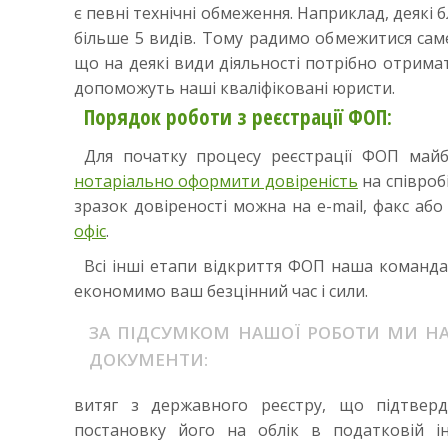
є певні технічні обмеження. Наприклад, деякі
більше 5 видів. Тому радимо обмежитися сам
що на деякі види діяльності потрібно отрима
допоможуть наші кваліфіковані юристи.
Порядок роботи з реєстрації ФОП:
Для початку процесу реєстрації ФОП май
нотаріально оформити довіреність
на співроб
зразок довіреності можна на e-mail, факс аб
офіс
.
Всі інші етапи відкриття ФОП наша команда 
економимо ваш безцінний час і сили.
ЗА ПІДСУМКОМ НАШОЇ РОБОТИ МИ НА
ДОКУМЕНТИ:
витяг з державного реєстру, що підтвер
постановку його на облік в податковій ін