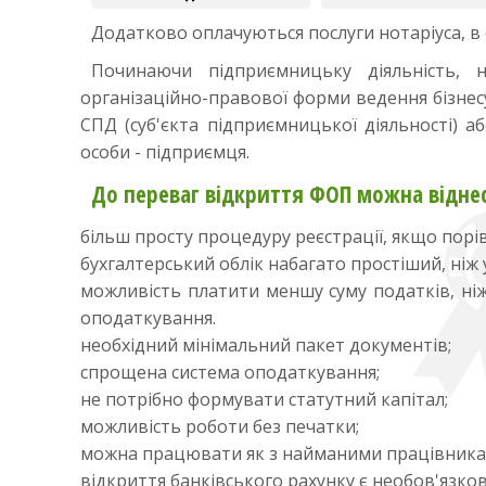
Додатково оплачуються послуги нотаріуса, в 
Починаючи підприємницьку діяльність, 
організаційно-правової форми ведення бізнес
СПД (суб'єкта підприємницької діяльності) а
особи - підприємця.
До переваг відкриття ФОП можна відне
більш просту процедуру реєстрації, якщо по
бухгалтерський облік набагато простіший, ніж 
можливість платити меншу суму податків, ні
оподаткування.
необхідний мінімальний пакет документів;
спрощена система оподаткування;
не потрібно формувати статутний капітал;
можливість роботи без печатки;
можна працювати як з найманими працівниками
відкриття банківського рахунку є необов'язко