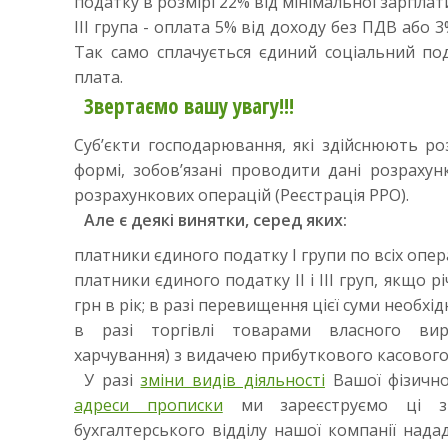
податку в розмірі 22% від мінімальної зарплат
III група - оплата 5% від доходу без ПДВ або 
Так само сплачується єдиний соціальний под
плата.
Звертаємо вашу увагу!!!
Суб’єкти господарювання, які здійснюють роз
формі, зобов’язані проводити дані розрахун
розрахункових операцій (Реєстрація РРО).
Але є деякі винятки, серед яких:
платники єдиного податку I групи по всіх опер
платники єдиного податку II і III груп, якщо 
грн в рік; в разі перевищення цієї суми необх
в разі торгівлі товарами власного вир
харчування) з видачею прибуткового касового
У разі
зміни видів діяльності
Вашої фізично
адреси прописки
ми зареєструємо ці змі
бухгалтерського відділу нашої компанії над